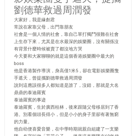
劉德華救過周潤發
大家好，我是緣創君
常說在家靠父母，出門靠朋友
社會是一個人情的社會，靠自己單打獨鬥很難在社會
上生存下來，尤其是在水最深的娛樂圈，沒有關係沒
有背景什麼時候被賣了都沒地方哭
今天要和大家聊聊的就是這個香港娛樂圈中最大的
boss
他是香港製作導演，身高僅1米5，卻在電影娛樂圈隻
手遮天，曾提攜劉德華救過周潤發
說到這應該很多人都知道是誰了，沒錯，那就是大名
鼎鼎的泰迪羅賓
泰迪羅賓的事迹
泰迪羅賓，生於廣西桂林，後來跟隨父母移居到了香
港。別看個頭長得小，但是小小的身子里卻有著無窮
的力量。
他自幼便喜愛音樂，在中學時期就親自組建了一支樂