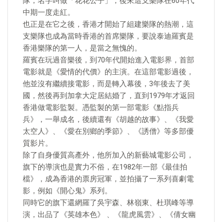
隊，名字叫做「花花公子」，後來這支樂隊在60年代
中期一度走紅。
也正是在它之後，香港才開始了組建樂隊的熱潮，這
支樂隊也成為當時香港的首席樂隊，要說泰迪羅賓是
香港樂隊的第一人，是當之無愧的。
羅賓在玩過音樂後，到70年代開始進入電影界，首部
電影就是《愛情的代價》的主演。在這部電影過後，
他並沒有繼續接電影，而是轉入幕後，3年後去了美
國，然後再到加拿大定居結婚了，直到1979年才返回
香港做電影監製。憑監製的第一部電影《點指兵
兵》，一舉成名，後續還有《胡越的故事》、《我愛
太空人》、《愛在別鄉的季節》、《誘僧》等多部優
質影片。
除了自身優質高產外，他所加入的新藝城電影公司，
旗下的導演也是實力不俗，在1982年一部《最佳拍
檔》，成為香港的票房冠軍，並拍攝了一系列喜劇電
影，例如《開心鬼》系列。
同時它的旗下還網羅了吳宇森、林嶺東、杜琪峰等導
演，出品了《英雄本色》 、《龍虎風雲》、《倩女幽