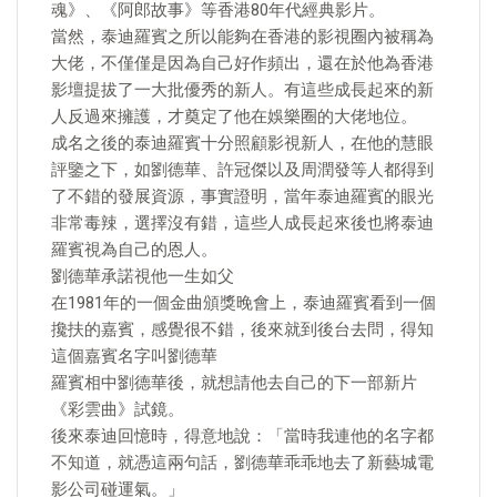
魂》、《阿郎故事》等香港80年代經典影片。
當然，泰迪羅賓之所以能夠在香港的影視圈內被稱為
大佬，不僅僅是因為自己好作頻出，還在於他為香港
影壇提拔了一大批優秀的新人。有這些成長起來的新
人反過來擁護，才奠定了他在娛樂圈的大佬地位。
成名之後的泰迪羅賓十分照顧影視新人，在他的慧眼
評鑒之下，如劉德華、許冠傑以及周潤發等人都得到
了不錯的發展資源，事實證明，當年泰迪羅賓的眼光
非常毒辣，選擇沒有錯，這些人成長起來後也將泰迪
羅賓視為自己的恩人。
劉德華承諾視他一生如父
在1981年的一個金曲頒獎晚會上，泰迪羅賓看到一個
攙扶的嘉賓，感覺很不錯，後來就到後台去問，得知
這個嘉賓名字叫劉德華
羅賓相中劉德華後，就想請他去自己的下一部新片
《彩雲曲》試鏡。
後來泰迪回憶時，得意地說：「當時我連他的名字都
不知道，就憑這兩句話，劉德華乖乖地去了新藝城電
影公司碰運氣。」