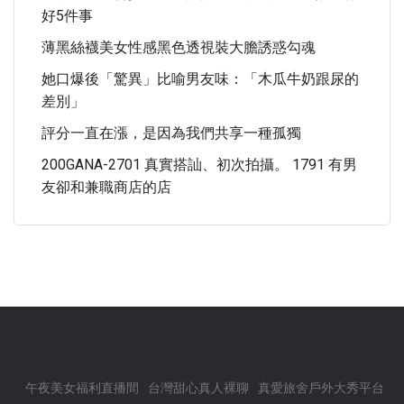
好5件事
薄黑絲襪美女性感黑色透視裝大膽誘惑勾魂
她口爆後「驚異」比喻男友味：「木瓜牛奶跟尿的
差別」
評分一直在漲，是因為我們共享一種孤獨
200GANA-2701 真實搭訕、初次拍攝。 1791 有男
友卻和兼職商店的店
午夜美女福利直播間
台灣甜心真人裸聊
真愛旅舍戶外大秀平台