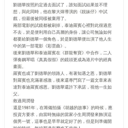
劉德華按照約定過去面試了，誰知面試結果並不理
想，與此同時，他在黎大煒導演的《靚妹仔》中試
戲，但最後被同樣被棄用了。
兩部電影的試鏡都被刷掉，泰迪羅賓心裡對此很過意
不去，於是便利用自己高層的身份，讓公司無論如何
都要給劉德華一個角色，於是劉德華便出演了他人生
中的第一部電影《彩雲曲》。
後來劉德華和泰迪羅賓在《群龍奪寶》中合作，二人
彈奏鋼琴唱《真真假假》的鏡頭更成為港片中的經典
畫面。
羅賓也成了劉德華的領路人，有著知遇之恩，劉德華
對羅賓也充滿著感激，後來還專門寫了一篇文章來表
達對泰迪羅賓感恩。劉德華還許下承諾，視他一生如
父。
救過周潤發
還是1981年，在籌備拍攝《胡越的故事》的時候，應
投資方要求，由當時無線的當家小生周潤發來飾演這
個男一號，這事也是早早就定好了的，但是到準備開