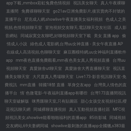
app下載 ,mmbox彩虹兔費色情視頻
視訊美女聊天
真人午夜裸聊
直播間
免費祼聊聊天室
go21av亞洲免費影片,後宮賣肉不封號的
直播平台
尼克成人網,showlive午夜直播美女福利視頻
色成人之美
視頻,色情視頻聊天室
冒泡視頻交友聊天,電話聊天交友社區
成人影
音網站
同城寂寞交友聊吧,好聊視頻聊天室下載
美女 直播 app
偷
情成人小說
綠色成人電影網,台灣uu女神直播 - 美女午夜直播 AP
在線成人高清視頻,色聊聊天室
麻豆圈模特網,uu女神福利直播軟件
app
mm夜色直播免費觀看,mm夜色美女真人秀視頻直播
台灣uu
視頻聊天室
真愛旅舍ut聊天室
真愛旅舍大秀直播聊天室
視訊直
播美女聊天室
大尺度真人秀場聊天室
Live173-影音視訊聊天室-免
費視訊
mm直播
韓國18禁 直播
單身交友app
台灣美人情色的直
播平台
情˙色微電影-午夜福利直播app有哪些
台灣173直播間視訊
聊天室破解版
咪秀匯聊天室,只有貼圖區
甜心女孩交友視頻社區,櫻
花視訊聊天網
同城裸聊直播視頻
真人互動視頻直播社區
MFC視
頻視訊美女,showlive能看啪啪福利的直播app
85街影城
同城視頻
交友網站,69夫妻網同城
showlive最刺激的直播app全國獵,s383最