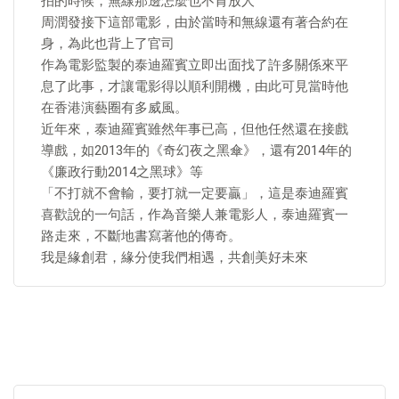
拍的時候，無線那邊怎麼也不肯放人
周潤發接下這部電影，由於當時和無線還有著合約在
身，為此也背上了官司
作為電影監製的泰迪羅賓立即出面找了許多關係來平
息了此事，才讓電影得以順利開機，由此可見當時他
在香港演藝圈有多威風。
近年來，泰迪羅賓雖然年事已高，但他任然還在接戲
導戲，如2013年的《奇幻夜之黑傘》，還有2014年的
《廉政行動2014之黑球》等
「不打就不會輸，要打就一定要贏」，這是泰迪羅賓
喜歡說的一句話，作為音樂人兼電影人，泰迪羅賓一
路走來，不斷地書寫著他的傳奇。
我是緣創君，緣分使我們相遇，共創美好未來