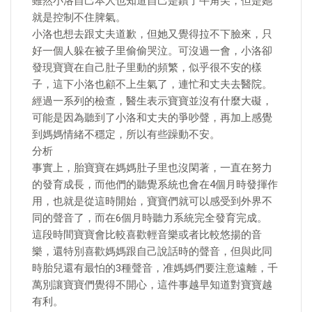
雖然小洛自己本人也知道自己是鑽了牛角尖，但是她
就是控制不住脾氣。
小洛也想去跟丈夫道歉，但她又覺得拉不下臉來，只
好一個人躲在被子里偷偷哭泣。可沒過一會，小洛卻
發現寶寶在自己肚子里動的頻繁，似乎很不安的樣
子，這下小洛也顧不上生氣了，連忙和丈夫去醫院。
經過一系列的檢查，醫生表示寶寶並沒有什麼大礙，
可能是因為聽到了小洛和丈夫的爭吵聲，再加上感覺
到媽媽情緒不穩定，所以有些躁動不安。
分析
事實上，胎寶寶在媽媽肚子里也沒閑著，一直在努力
的發育成長，而他們的聽覺系統也會在4個月時發揮作
用，也就是從這時開始，寶寶們就可以感受到外界不
同的聲音了，而在6個月時聽力系統完全發育完成。
這段時間寶寶會比較喜歡輕音樂或者比較悠揚的音
樂，還特別喜歡媽媽跟自己說話時的聲音，但與此同
時胎兒還有最怕的3種聲音，准媽媽們要注意遠離，千
萬別讓寶寶們覺得不開心，這件事越早知道對寶寶越
有利。