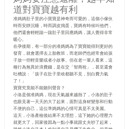
道對寶寶越有利
准媽媽肚子里的小寶寶是神奇而可愛的，這個小傢伙
時而安靜沉睡，時而調皮搗蛋，寶媽有時候叫他們，
他們還會輕輕踹一踹肚子里回應媽媽，讓人覺得非常
暖心。
在孕後期，有一部分的准媽媽為了寶寶能得到更好的
發育，就會選擇去上胎教班，而老師們也經常會給孩
子放一些輕音樂或者小故事。但在老一輩人看來，這
種行為無異於浪費錢，是在交「智商稅」，甚至還會
吐槽說：「孩子在肚子里啥都聽不見，別白費力氣
了！」
寶寶究竟能不能聽到聲音？
小洛是個准媽媽，現在天氣越來越熱了，小洛的肚子
也眼見著一天天的大了起來，面對這身材變形和行動
不便的自己，這位準媽媽的心情可真是不太美麗。
這天，小洛產檢後結果不太理想，這下她的心理壓力
就更大了，回家後因為一點小事就跟丈夫吵了起來，