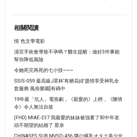
相關閱讀
情˙色文學電影
清宮手術會導致不孕嗎？醫生提醒：做好3件事能
幫你降低風險
令她死完再死的七小技~~~
SSIS-059 最高級J罩杯‘有栖花緋’盡情享受神乳全
套服務 風俗樂園[有碼中
19年最「坑人」電視劇，《親愛的》上榜，《陳情
令》令人無法自拔
(FHD) MIAE-237 我最愛的妹妹被強要了和中年老
頭不期望的結婚了 星奈
CHINASES SUB MVSD-456 隣の爆乳オタク美少女