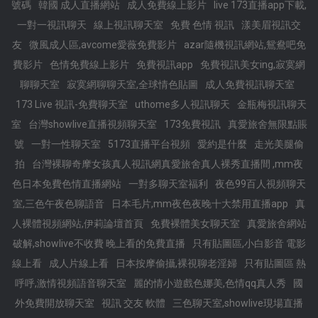
號碼
韓國 成人直播網站
成人免費線上影片
live 173直播app下載,
一對一視訊聊天
線上視訊聊天室
免費 色情 視訊
漾美眉視訊交
友
微風成人區,avcome愛薇免費影片
azar隨機視訊網站,鴛鴦吧免
費影片
色情免費線上影片
免費視訊app
免費視訊美女ing,寂寞網
聊聊天室
寂寞網聊聊天室,全球情色貼圖
成人免費視訊聊天室
173 Live 視訊-免費聊天室
uthome多人視訊聊天
金瓶梅視訊聊天
室
台灣showlive直播視頻聊天室
173免費視訊
真愛旅舍無限點賬
號
一對一性聊天室
5173直播平台視頻
愛約是什麼
走光美腿偷
拍
台灣裸聊奇摩女孩真人視訊網真愛旅舍真人裸秀直播間 ,mm夜
色日本免費色情直播網站
一對多聊天室福利
夜色99百人視頻聊天
室,三色午夜色聊語音
日本毛片,mm夜色夜晚十大禁用直播app
真
人裸體視頻網站,伊莉論壇首頁
免費裸體美女聊天室
真愛旅舍網站
破解,showlive不收費 晚上看的免費直播
只有貼圖區,小白影音 電影
線上看
成人片線上看
日本按摩偷攝,裸視聊老淫婦
只有貼圖區 熱
呼呼,激情視頻語音聊天室
麗的情小遊戲色娜美,色情qq真人秀
國
外免費開放聊天室
視訊 交友 軟體
三色聊天室,showlive現場直播