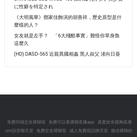
に性癖を特定され
《大明風華》鄧家佳飾演的胡善祥，歷史原型是什
麼樣的人？
女友就是左手？ 「6大殘酷事實」難怪你單身魯
這麼久
(HD) DASD-565 近親異國相姦 黑人叔父 渚向日葵
免費同城交友裸聊室
免費可以看裸聊直播app
真愛旅舍露胸直播
,sm語音聊天室
免費交友裸聊室
成人免費視訊聊天室
微信裸聊的