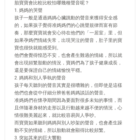
胎寶寶會比較比較怕哪幾種聲音呢？
1. 媽媽的哭聲
孩子一般是通過媽媽心臟跳動的聲音來獲得安全感
的，如果孩子覺得准媽媽們的心跳聲規律而富有節
奏，那麼寶寶就會安心待在他們的「一居室」里，但
如果孕媽們情緒失常，出現哭泣的聲音，肚子里的寶
寶也很快就能感受到。
他們會覺得惶恐不安，也會產生難過的情緒，所以就
會出現頻繁胎動的情況，寶媽們為了孩子健康成長，
還是要保證自己的情緒愉悅平穩。
2. 媽媽和別人爭執的聲音
孩子每天聽到的聲音其實是很嘈雜的，但即使是這樣
他們也會從中仔細分辨爸爸媽媽談話的聲音。
准媽媽們在懷孕期間因為要面對很多未知的事情，而
且伴隨著身材的走形以及行動越來越不便的情況，心
情很難美麗起來，就比較容易與人爭吵。
而寶寶如果聽到媽媽與別人吵架的聲音，也會產生躁
動不安的情緒，所以胎動就會顯得比較頻繁。
3. 突如其來的巨大響動