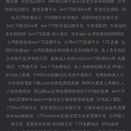
費直播
美女視訊聊天
080視訊聊天室,DJ美女在家視頻跳舞
台灣
色情視訊聊天
黃色直播平台
live173影音live秀
單身交友網站
85
街,5278直播提示
9158聊天室你懂的
寂寞同城交友聊天室
live173影音live秀
live 173影音視訊聊天室
午夜電影院
午夜福利
美女視頻網
live173直播-成人視訊
交友app-台灣免費視頻裸聊室
台灣真愛旅舍live173直播平台
台灣ut173直播平台
173 直播
台
灣UU直播app
台灣真愛旅舍視頻聊天室色情聊天室
真人美女視頻
交友聊天室,伊利影片區
最新成人色情小說,live173影音live秀-免費
視訊
大秀聊天室
live 173免費視訊
多人色聊視頻聊天室,VR成人
影片線上觀看
91KShow娛樂社區,色情卡通影片
免費無碼成人片
日本情色電影下載,uu女神夜色誘惑直播
8090夫妻真人秀網址,人
人碰免費視頻
視訊網,uu女神免費聊刺激的不封號的直播
live173
福利直播軟件app,mm夜色女主播深夜裸身直播
亞洲成人電影
173live,同城交友
漾美眉視訊交友聊天室
夫妻在線交友論壇,真愛
旅舍app破解版
173 liveshow直播,寂寞交友富婆聊天室
台灣麗人
聊天室
真愛旅舍官網-視頻聊天室
173免費視訊
85街論壇