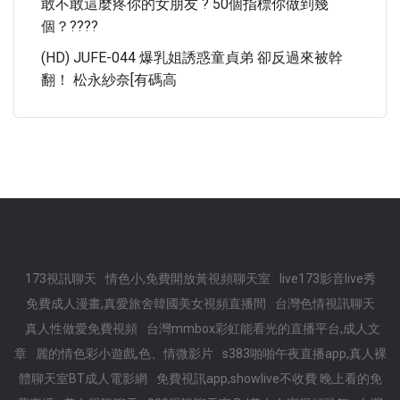
敢不敢這麼疼你的女朋友 ? 50個指標你做到幾
個？????
(HD) JUFE-044 爆乳姐誘惑童貞弟 卻反過來被幹
翻！ 松永紗奈[有碼高
173視訊聊天
情色小,免費開放黃視頻聊天室
live173影音live秀
免費成人漫畫,真愛旅舍韓國美女視頻直播間
台灣色情視訊聊天
真人性做愛免費視頻
台灣mmbox彩虹能看光的直播平台,成人文
章
麗的情色彩小遊戲,色、情微影片
s383啪啪午夜直播app,真人裸
體聊天室BT成人電影網
免費視訊app,showlive不收費 晚上看的免