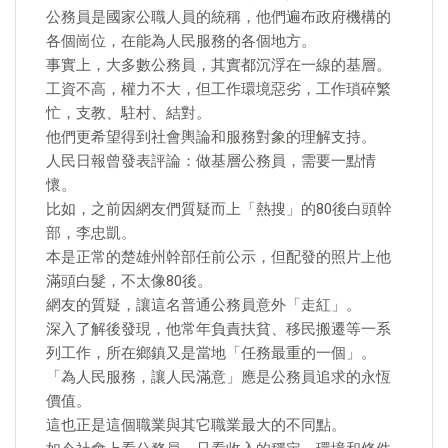
公務員是國家公職人員的統稱，他們遍布政府機構的
各個崗位，在能為人民服務的各個地方。
事實上，大多數公務員，其實都沉浮在一線的基層。
工資不高，權力不大，但工作環境惡劣，工作瑣碎繁
忙，支教、駐村、結對。
他們更希望得到社會輿論和服務對象的理解支持。
人民日報曾發表評論：做基層公務員，需要一點情
懷。
比如，之前因網友們質疑而上「熱搜」的80後白頭幹
部，李忠凱。
本是正常的楚雄州幹部任前公示，但配發的照片上他
滿頭白髮，不太像80後。
網友的質疑，讓這名普通公務員意外「走紅」。
深入了解後發現，他常年負責扶貧、移民搬遷等一系
列工作，所在鄉鎮又是當地「任務最重的一個」。
「為人民服務，讓人民滿意」應是公務員追求的永恆
價值。
這也正是這個職業與其它職業最大的不同點。