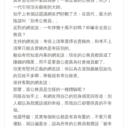
真希望世間不要因為多了一個普通的公務員，而少了
一代引領頂尖藝術的大師。
知乎上有個話題讓網友們吵翻了天：在當代，最大的
陰謀叫「別考公務員」。
反對的網友說：一年掙幾十萬不好嗎？幹嘛非去當公
務員？
支持的網友說：考得上清華選擇去賣豬肉，和考不上
清華只能去賣豬肉是有區別的。
貌似有些知道內幕的網友說：現在的公務員都當成了
賺錢的職業，而不是要盡心盡責為社會做貢獻了。
但更有堅持正義的網友說：你以為古道熱腸嫉惡如仇
的百姓不多啊，舉報就有單位敢查。
保持客觀的網友說：
那麼，當公務員是怎樣的一種體驗呢？
同樣在知乎上，有網友用自己的切身感受回答道：別
人都以為我應該感到幸福，而我自己卻覺得真的不幸
福。
他還呼籲：其實每個崗位都是有喜有憂的，不要只看
優點，就以偏蓋全，認為所有的公務員都應該「被幸