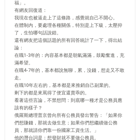
福」。
有網友回復道：
我現在也被逼走上了這條路，感覺就自己不開心。
在體制內，要處理各種關係，特別是上下級，太壓抑
了，生怕哪句話說錯。
還有網友把這個話題的所有回答統計了一下，得出結
論：
在職1-3年的：內容基本都是朝氣滿滿，鼓勵奮進，充
滿希望。
在職4-7年的，基本都說無聊，累，沒錢，想走又不敢
走。
在職10年左右的，基本都是來推銷自己副業的。
剩下的都是來罵得了便宜還賣乖的。
看著這些言論，不禁想問：到底哪一種才是公務員應
該有的樣子？
俄羅斯總理普京曾向所有公務員發出警告：「如果你
們想賺錢，那就去做生意；如果你們想繼續做公務
員，那就請你們靠一份國家工資生活。」
他的潛台詞是：想發財就不要做公務員。