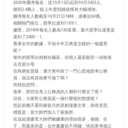
2020年國考報名，從10月15日起到10月24日止。
擬招2.4萬人，較上年度招錄規模有大幅增加。
國考報名人數截至10月21日18時，過審近60萬。
相關熱門崗位，競爭比達到1109:1。
據悉，2018年報名人數為130多萬，最大競爭比達更是
達到了2400：1。
看著去年的數據，不知今年又將是怎樣的一個盛景
呢？
每年的競爭比例都在飆高，但很人還是願意一頭衝進
去充當分母
也有網友質疑：廣大青年除了一門心思地想考公務
員，就沒有其他事可做了嗎？
而我也想問，
後來，那些沒考上公務員的人都幹什麼去了呢？
目前，大家對公務員是一個什麼樣的態度呢？
想起前幾天看到秦捉月的原創漫畫文章，很有意思。
標題是：當大師們加入了家族群。
在這組漫畫里大師們被嫌棄的理由很多，催婚、生
子，而最多的是：在外畫畫也不掙錢，快回來考個公