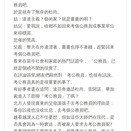
務員吧。
於是就有了無奈的杜尚。
姑：達達主義？藝術家？就是畫畫的唄？
姑父：要我說，啥都不如回來考個公務員或事業單位
來得穩當。
悲催的梵高。
父親：整天在外邊漂著，畫畫也掙不著錢，趕緊回來
考個公務員吧。
看來在當今社會和家庭的熱門話題中， 「公務員」已
經是個繞不開的現實了。
在評論區里,網友們顯然對「考公務員」也很有話說。
考公務員真的是很重要的事了。
有好事者還在追問：達芬奇邀請杜尚、雷阿諾、畢加
索進入了群聊「考公務員」了嗎？
北方人發現廣東的父母讓孩子去考公務員的理由是：
看你以後也沒啥出息，去考個公務員吧。
越看越讓人忍不住要想，假如這些大師們在現代，是
否真會因為一時窘迫，而被家人要求去考公務員呢?