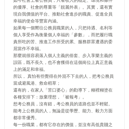
如今社會上看公務員，只看收入的穩定、環境和條件
的優厚、社會的尊重等「靚麗外表」。其實，還有實
現自我價值的平台、推動社會進步的職責、促進全員
幸福的使命等豐富內涵。
如果每一個嚮往公務員職業的人，只把待遇、名利等
個人享受作為衡量個人幸福的「參數」，而把履行職
責所吃的苦、推進工作所受的累、服務群眾遭遇的委
屈當作不幸福。
那麼就很容易落入個人主義的俗套、步入享樂主義的
誤區，既不長久，也不會獲得在這個崗位上真正意義
上的滿足和幸福。
所以， 真怕有些覺得在外混不下去的人，把考公務員
當成避風港、救命稻草；
還有的，在家人「苦口婆心」的勸導下，糊裡糊塗在
各種安排下：放棄理想，「被報考」。
想考公務員，沒有錯，考公務員的道路也並不輕鬆。
能考上公務員的人，無論是從學歷、能力、毅力方面
都非常優秀。
每一份職業，都有它存在的價值，並沒有高低貴賤之