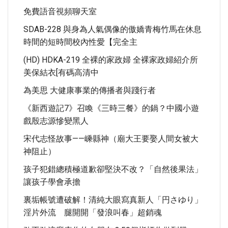
免費語音視頻聊天室
SDAB-228 與身為人氣偶像的傲嬌青梅竹馬在休息
時間的短時間校內性愛【完全主
(HD) HDKA-219 全裸的家政婦 全裸家政婦紹介所
美保結衣[有碼高清中
為美思 大健康事業的傳播者與踐行者
《新西遊記7》召喚《三時三餐》的鍋？中國小遊
戲殷志源慘變黑人
宋代志怪故事——嵊縣神（廟大王要娶人間女被大
神阻止）
孩子犯錯總積極道歉卻堅決不改？「自然後果法」
讓孩子學會承擔
裏垢帳號遭破解！清純大眼寫真新人「円さゆり」
淫片外流 腿開開「發浪叫春」超銷魂