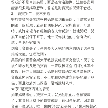
爸或許不是真的裝睡，而是確實沒聽到。這個答案可
能讓很多媽媽沒想到，爸爸是對寶寶的哭聲不敏感。
3、 寶寶哭了，要不要抱
雖然寶寶的哭聲讓爸爸媽媽感到很頭疼，可是當父母
的第一個反應，就是把他抱起來，安慰寶寶。可這
時，或許家裡有有經驗的老人會反對：就他哭吧，哭
累了自然就停下來了。他一哭你就抱他，會有依賴
感，會把他寵壞的……
到底，寶寶哭了，是需要大人抱他的意思嗎？還是依
賴感太強、無理取鬧？
美國約翰霍普金斯大學教授安絲渥研究發現：哭了之
後立即收到反應的寶寶，一歲以後還會哭鬧的比率比
較低。研究人員認為，媽媽對寶寶的需求愈是敏感，
寶寶就愈有安全感，不但能和媽媽建立良好的親子關
係，而且敢於外出探索，逐漸脫離依賴。
★"哭"是寶寶溝通的管道
如果媽媽擔心，寶寶一哭，就抱他哄他，會被寵壞
了，其實對這麼小的寶寶來說，這倒是多慮。因為寶
寶還不會說話，唯一會的"語言"就是哭，只會用哭聲來