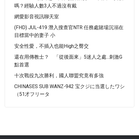
嗎？經驗人數3人不過沒有戴
網愛影音視訊聊天室
(FHD) JUL-419 潛入搜查官NTR 任務處賭場沉溺在
目標當中的妻子 小
安全性愛，不插入也能high之臀交
還在用傳教士？ 「從後面來」5迷人之處...刺激G
點首選
十次戰役九次勝利，國人聯盟究竟有多強
CHINASES SUB WANZ-942 宝クジに当選したワシ
（51才フリータ