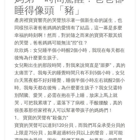
睡得像頭「豬」
產房裡寶寶響亮的哭聲預示著一個新生命的誕生，也
同樣預示著爸爸媽媽的愛情有了結晶，這一幕是多麼
幸福的時刻啊！然而，對於隨之而來的寶寶不厭其煩
的哭聲，爸爸媽媽可能無法"控"住？
欣欣媽：女兒睡半個小時醒2個小時，我現在每天都在
後悔為什麼要生孩子。
女兒剛出生的那段時間，對我來說簡直是"噩夢"，真的
太痛苦了。我每天的睡覺時間只有不到5個小時，女兒
白天黑夜都不好好睡覺，睡個半個小時左右就醒2個小
時。我每天都在後悔，為什麼要生孩子？我女兒還特
別鬧騰、愛哭，必需在抱在手上睡，放床上馬上就
哭，可把我累壞了，還落下了病根，手酸腰酸，真的
很羨慕那些家裡有人可以幫著帶孩子的媽媽們！
1、 寶寶的哭聲有"殺傷力"
寶寶的哭聲可以達到120分貝，而我們耳朵承受分貝的
上限是75分貝，如果超過85分貝以上的聲音，就可能