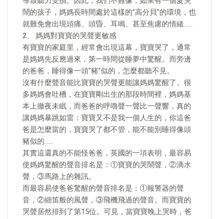
導致聽力受損。因此，我們不難像，如果有一個愛哭
鬧的孩子，媽媽長時間處於這樣的"高分貝"的環境，也
就難免會出現頭痛、頭昏、耳鳴、甚至焦慮的情緒……
2、 媽媽對寶寶的哭聲更敏感
有寶寶的家庭里，經常會出現這幕，寶寶哭了，通常
是媽媽先反應過來，第一時間從睡夢中驚醒。而旁邊
的爸爸，睡得像一頭"豬"似的，怎麼都聽不見。
沒有什麼聲音能比寶寶的哭聲更能讓媽媽驚醒了。很
多媽媽會吐槽，在寶寶剛出生的那段時間裡，媽媽基
本上徹夜未眠，而爸爸的呼嚕聲一聲比一聲響，真的
讓媽媽暴跳如雷：寶寶又不是我一個人生的，你這爸
爸是怎麼當的，寶寶哭了都不管，能不能別睡得像頭
豬似的……
其實這還真的不能怪爸爸，英國的一項表明，最容易
使媽媽驚醒的聲音排名是：①寶寶的哭鬧聲，②滴水
聲，③馬路上的雜訊。
而最容易使爸爸驚醒的聲音排名是：①報警器的聲
音，②細笛般的風聲，③飛機飛過的聲音。而寶寶的
哭聲居然排到了第15位。可見，當寶寶晚上哭時，爸