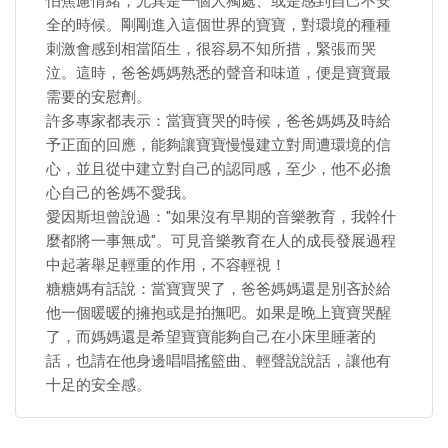
怕焦慮情緒，尤其是一個人獨處、或是感到自己不安
全的時候。剛剛進入這個世界的寶寶，對環境的種種
刺激會感到相當陌生，很容易不知所措，緊張而哭
泣。這時，爸爸媽媽熟悉的聲音和味道，便是寶寶最
需要的安慰劑。
許多專家都表示：當寶寶哭的時候，爸爸媽媽及時給
予正面的回應，能夠讓寶寶慢慢建立對周遭環境的信
心，並且從中建立對自己的認同感，至少，他不必擔
心自己的爸媽不愛我。
愛因斯坦曾說過："如果沒有早期的音樂教育，我幹什
麼都將一事無成"。可見音樂教育在人的成長發展過程
中起著舉足輕重的作用，不容輕視！
糖糖媽有話說：當寶寶哭了，爸爸媽媽還是別吝於給
他一個暖暖的擁抱或是拍撫吧。如果是晚上寶寶哭醒
了，而媽媽還是希望寶寶能夠自己在小床里睡著的
話，也請在他身邊唱唱搖籃曲、輕聲說說話，讓他有
十足的安全感。