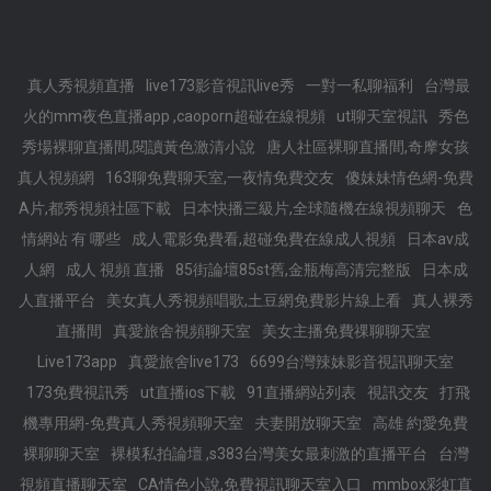
真人秀視頻直播
live173影音視訊live秀
一對一私聊福利
台灣最
火的mm夜色直播app ,caoporn超碰在線視頻
ut聊天室視訊
秀色
秀場裸聊直播間,閱讀黃色激清小說
唐人社區裸聊直播間,奇摩女孩
真人視頻網
163聊免費聊天室,一夜情免費交友
傻妹妹情色網-免費
A片,都秀視頻社區下載
日本快播三級片,全球隨機在線視頻聊天
色
情網站 有 哪些
成人電影免費看,超碰免費在線成人視頻
日本av成
人網
成人 視頻 直播
85街論壇85st舊,金瓶梅高清完整版
日本成
人直播平台
美女真人秀視頻唱歌,土豆網免費影片線上看
真人裸秀
直播間
真愛旅舍視頻聊天室
美女主播免費祼聊聊天室
Live173app
真愛旅舍live173
6699台灣辣妹影音視訊聊天室
173免費視訊秀
ut直播ios下載
91直播網站列表
視訊交友
打飛
機專用網-免費真人秀視頻聊天室
夫妻開放聊天室
高雄 約愛免費
裸聊聊天室
裸模私拍論壇 ,s383台灣美女最刺激的直播平台
台灣
視頻直播聊天室
CA情色小說,免費視訊聊天室入口
mmbox彩虹直