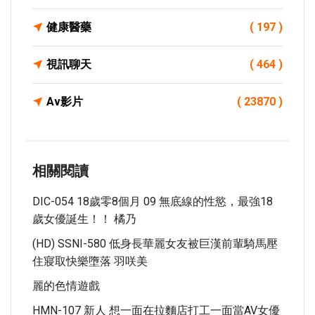
健康醫藥
( 197 )
視訊聊天
( 464 )
Av影片
( 23870 )
相關閱讀
DIC-054 18歲零8個月 09 無底線的性慾，最強18
歲女優誕生！！ 橘乃
(HD) SSNI-580 低身長華麗女友被巨漢前輩騎馬壓
住寢取快樂墮落 羽咲美
麗的色情遊戲
HMN-107 新人 想一面在拉麵店打工一面當AV女優